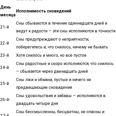
День
Исполнимость сновидений
месяца
Сны сбываются в течение одиннадцати дней и
21-й
ведут к радости — эти сны исполняются в точности
Сны предупреждают о неприятности;
22-й
поберегитесь и, что снилось, ничему не бывать
23-й
Хотя снилось и много, но все пустое
Сны радостные и скоро исполняются; что снилось
24-й
— сбывается через двенадцать дней
Сны лжи и обмана, пустые и ничего не
25-й
предвещающие сновидения
Сны удовольствия и забавы — исполняются в
26-й-
двадцать четыре дня
Сны бессмысленны, бесцветны, не опасны и
27-й