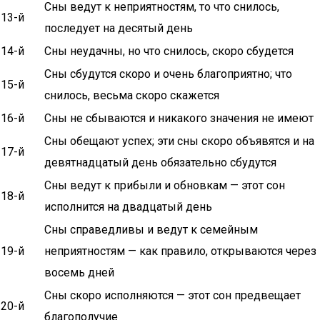
Сны ведут к неприятностям, то что снилось,
13-й
последует на десятый день
14-й
Сны неудачны, но что снилось, скоро сбудется
Сны сбудутся скоро и очень благоприятно; что
15-й
снилось, весьма скоро скажется
16-й
Сны не сбываются и никакого значения не имеют
Сны обещают успех; эти сны скоро объявятся и на
17-й
девятнадцатый день обязательно сбудутся
Сны ведут к прибыли и обновкам — этот сон
18-й
исполнится на двадцатый день
Сны справедливы и ведут к семейным
19-й
неприятностям — как правило, открываются через
восемь дней
Сны скоро исполняются — этот сон предвещает
20-й
благополучие