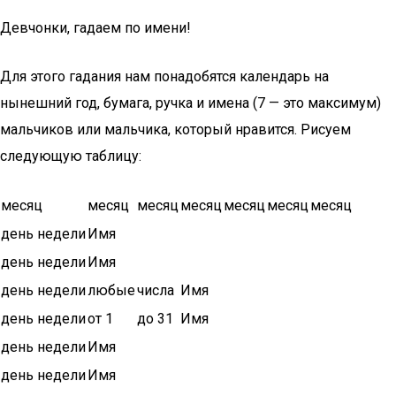
Девчонки, гадаем по имени!
Для этого гадания нам понадобятся календарь на
нынешний год, бумага, ручка и имена (7 — это максимум)
мальчиков или мальчика, который нравится. Рисуем
следующую таблицу:
месяц
месяц
месяц
месяц
месяц
месяц
месяц
день недели
Имя
день недели
Имя
день недели
любые
числа
Имя
день недели
от 1
до 31
Имя
день недели
Имя
день недели
Имя