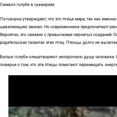
Символ голубя в суевериях
Поговорка утверждает, что это птица мира, так как именн
цивилизацию заново. Но современники предпочитают расс
Вероятно, это связано с привычками пернатых созданий. О
родительских талантах этих птиц. Птенцы долго не вылетаю
Белые голуби олицетворяют непорочную душу человека. О
поверья о том, что эти птицы помогают перемещать энер