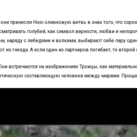
о они принесли Ною оливковую ветвь в знак того, что соро
матривать голубей, как символ верности, любви и непоро
ни, наряду с лебедями и волками, выбирают себе пару один
т из гнезда. А если один из партнеров погибает, то второ
ни встречаются на изображениях Троицы, как материальн
гетическую составляющую человека между мирами. Проще г