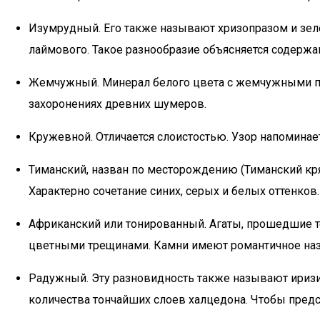
Изумрудный. Его также называют хризопразом и зеле
лаймового. Такое разнообразие объясняется содержа
Жемчужный. Минерал белого цвета с жемчужными пе
захоронениях древних шумеров.
Кружевной. Отличается слоистостью. Узор напоминает
Тиманский, назван по месторождению (Тиманский кря
Характерно сочетание синих, серых и белых оттенков.
Африканский или тонированный. Агаты, прошедшие т
цветными трещинами. Камни имеют романтичное наз
Радужный. Эту разновидность также называют иризи
количества тончайших слоев халцедона. Чтобы предст