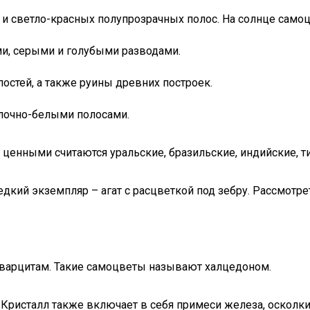
и светло-красных полупрозрачных полос. На солнце самоцв
и, серыми и голубыми разводами.
остей, а также руины древних построек.
лочно-белыми полосами.
ценными считаются уральские, бразильские, индийские, ти
дкий экземпляр – агат с расцветкой под зебру. Рассмотре
 кварцитам. Такие самоцветы называют халцедоном.
2. Кристалл также включает в себя примеси железа, осколк