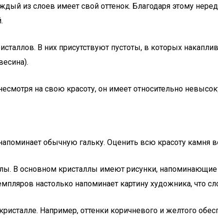
аждый из слоев имеет свой оттенок. Благодаря этому нер
.
таллов. В них присутствуют пустоты, в которых накапливаю
есина).
несмотря на свою красоту, он имеет относительно невысок
 напоминает обычную гальку. Оценить всю красоту камня 
ы. В основном кристаллы имеют рисунки, напоминающие п
мпляров настолько напоминает картину художника, что сло
кристалле. Например, оттенки коричневого и желтого обес