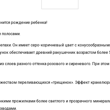
снится рождение ребенка!
 полосами.
репахи. Он имеет серо-коричневый цвет с конусообразны
сунок обеспечивает древний ракушечник возрастом более 
з слоев разного оттенка розового и сиреневого. При этом
ожеством переливающихся «трещинок». Эффект кракелюра
кими прожилками более светлого и прозрачного минерала
зводами.