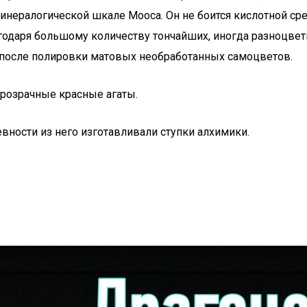
инералогической шкале Мооса. Он не боится кислотной сре
агодаря большому количеству тончайших, иногда разноцве
о после полировки матовых необработанных самоцветов.
прозрачные красные агаты.
евности из него изготавливали ступки алхимики.