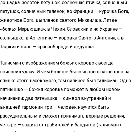
лошадка, золотой петушок, солнечная птичка, солнечный
петушок, солнечный теленок, во Фpанции — куpочка Бога,
животное Бога, цыпленок святого Михаила; в Литве —
«божья Маpьюшка»; в Чехии, Словакии и на Украине —
солнышко; в Аргентине — коровка Святого Антония, а в
Таджикистане — краснобородый дедушка.
Талисман с изображением божьих коровок всегда
приносил удачу. И чем больше было черных пятнышек на
спинке этого насекомого, тем сильнее был талисман. Одно
пятнышко — божья коровка поможет в любом новом
начинании; два пятнышка — символ внутренней и
внешней гармонии; три — человек научится быть
рассудительным и сможет принимать верные решения;
четыре — защита от грабителей и бандитов (талисман с