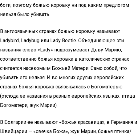
боги, поэтому божью коровку ни под каким предлогом
нельзя было убивать.
В англоязычных странах божью коровку называют
Ladybird, Ladybug или Lady Beetle. Объединяющее эти
названия слово «Lady» подразумевает Деву Марию,
соответственно божья коровка в католических странах
считается насекомым Божьей Матери. Само собой, что
убивать его нельзя. И во многих других европейских
странах божья коровка связывалась с Богоматерью
(отсюда ее названия в разных европейских языках: птица
Богоматери, жук Марии).
В Болгаpии ее называют «божья кpасавица»; в Германия и
Швейцарии — «свечка Божа», жук Маpии, божья птичка/