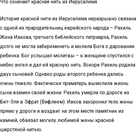
Что означает красная нить из Иерусалима
История красной нити из Иерусалима неразрывно связана
с одной из прародительниц еврейского народа – Рахиль.
Жена Иакова, третьего библейского патриарха, Рахиль
долго не могла забеременеть и молила Бога о даровании
ребенка. Бог услышал молитвы – к женщине спустился с
небес ангел и дал ей красную нить. Вскоре Рахиль родила
двух сыновей. Однако роды второго ребенка дались
очень тяжело. Фактически праматерь вымолила жизнь
сына взамен своей жизни. Рахиль умерла по дороге из
Бет-Эля в Эфрат (Вифлеем). Иаков захоронил тело жены
прямо у дороги и воздвиг на этом месте памятник из
камней, обвязал могилу любимой жены красной
шерстяной нитью.