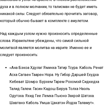
духа и в полном молчании, то талисман не будет иметь
никакой силы. Следует обязательно прочитать заговор,
который обычно бывает в комплекте с амулетом.
Над каждым узлом нужно произносить определенные
слова. Израильтяне убеждены, что самой сильной
молитвой является молитва на иврите. Именно ее и
следует произносить:
«Ана Бэкоа Хдулаг Яминха Татир Тсура. Каболь Ренат
Асха Сагвен Таарен Нора. Ну Гибор Даршей Ехудха
Кебеват Шомрэ. Бурхем Тарем Рохомэй Сидкедха
Талид Галем. Гасин Кадош Берув Толха Наэль
Одутэха. Яхид Гее Лемха Пьюнэ Захрэй Шатэха.
Шавтанэ Каболь Умша Цакатэн Йодза Таламут».