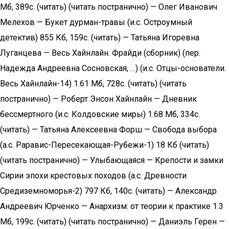
Мб, 389с. (читать) (читать постранично) — Олег Иванович
Мелехов — Букет дурман-травы (и.с. Остроумный
детектив) 855 Кб, 159с. (читать) — Татьяна Игоревна
Луганцева — Весь Хайнлайн. Фрайди (сборник) (пер.
Надежда Андреевна Сосновская, …) (и.с. Отцы-основатели.
Весь Хайнлайн-14) 1.61 Мб, 728с. (читать) (читать
постранично) — Роберт Энсон Хайнлайн — Дневник
бессмертного (и.с. Колдовские миры) 1.68 Мб, 334с.
(читать) — Татьяна Алексеевна Форш — Свобода выбора
(а.с. Раравис-Пересекающая-Рубежи-1) 18 Кб (читать)
(читать постранично) — Улыбающаяся — Крепости и замки
Сирии эпохи крестовых походов (а.с. Древности
Средиземноморья-2) 797 Кб, 140с. (читать) — Александр
Андреевич Юрченко — Анархизм: от теории к практике 1.3
Мб, 199с. (читать) (читать постранично) — Даниэль Герен —