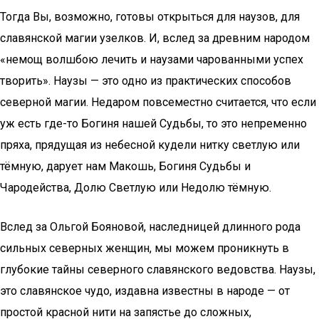
Тогда Вы, возможно, готовы открыться для наузов, для
славянской магии узелков. И, вслед за древним народом
«немощ волшбою лечить и наузами чарованными успех
творить». Наузы — это одно из практических способов
северной магии. Недаром повсеместно считается, что если
уж есть где-то Богиня нашей Судьбы, то это непременно
пряха, прядущая из небесной кудели нитку светлую или
тёмную, дарует нам Макошь, Богиня Судьбы и
Чародейства, Долю Светлую или Недолю тёмную.
Вслед за Ольгой Бояновой, наследницей длинного рода
сильных северных женщин, мы можем проникнуть в
глубокие тайны северного славянского ведовства. Наузы,
это славянское чудо, издавна известны в народе — от
простой красной нити на запястье до сложных,