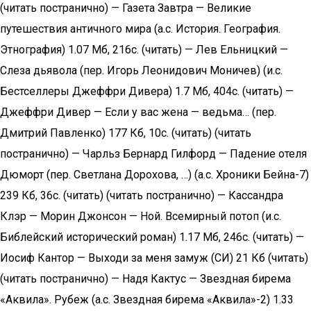
(читать постранично) — Газета Завтра — Великие
путешествия античного мира (а.с. История. География.
Этнография) 1.07 Мб, 216с. (читать) — Лев Ельницкий —
Слеза дьявола (пер. Игорь Леонидович Моничев) (и.с.
Бестселлеры Джеффри Дивера) 1.7 Мб, 404с. (читать) —
Джеффри Дивер — Если у вас жена — ведьма… (пер.
Дмитрий Павленко) 177 Кб, 10с. (читать) (читать
постранично) — Чарльз Бернард Гилфорд — Падение отеля
Дюморт (пер. Светлана Дорохова, …) (а.с. Хроники Бейна-7)
239 Кб, 36с. (читать) (читать постранично) — Кассандра
Клэр — Морин Джонсон — Ной. Всемирный потоп (и.с.
Библейский исторический роман) 1.17 Мб, 246с. (читать) —
Иосиф Кантор — Выходи за меня замуж (СИ) 21 Кб (читать)
(читать постранично) — Надя Кактус — Звездная бирема
«Аквила». Рубеж (а.с. Звездная бирема «Аквила»-2) 1.33