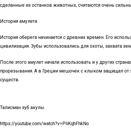
сделанные из останков животных, считаются очень сильны
История амулета
История оберега начинается с древних времен. Его испол
цивилизация. Зубы использовались для охоты, захвата зе
После этого амулет начали использовать и у других стран
прорезывания. А в Греции мешочек с клыком защищал от з
существ.
Талисман зуб акулы.
https://youtube.com/watch?v=PliKqhFhkNo