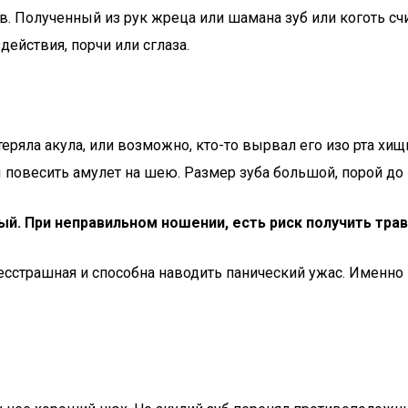
 Полученный из рук жреца или шамана зуб или коготь сч
ействия, порчи или сглаза.
еряла акула, или возможно, кто-то вырвал его изо рта хи
 повесить амулет на шею. Размер зуба большой, порой до 
й. При неправильном ношении, есть риск получить трав
сстрашная и способна наводить панический ужас. Именно э