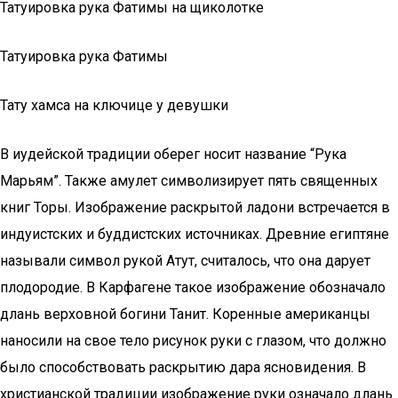
Татуировка рука Фатимы на щиколотке
Татуировка рука Фатимы
Тату хамса на ключице у девушки
В иудейской традиции оберег носит название “Рука
Марьям”. Также амулет символизирует пять священных
книг Торы. Изображение раскрытой ладони встречается в
индуистских и буддистских источниках. Древние египтяне
называли символ рукой Атут, считалось, что она дарует
плодородие. В Карфагене такое изображение обозначало
длань верховной богини Танит. Коренные американцы
наносили на свое тело рисунок руки с глазом, что должно
было способствовать раскрытию дара ясновидения. В
христианской традиции изображение руки означало длань