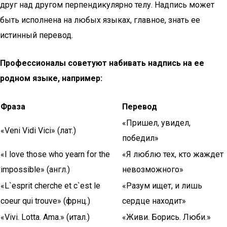
друг над другом перпендикулярно телу. Надпись может
быть исполнена на любых языках, главное, знать ее
истинный перевод.
Профессионалы советуют набивать надпись на ее
родном языке, например:
Фраза
Перевод
«Пришел, увидел,
«Veni Vidi Vici» (лат.)
победил»
«I love those who yearn for the
«Я люблю тех, кто жаждет
impossible» (англ.)
невозможного»
«L`esprit cherche et c`est le
«Разум ищет, и лишь
coeur qui trouve» (фрнц.)
сердце находит»
«Vivi. Lotta. Ama.» (итал.)
«Живи. Борись. Люби.»