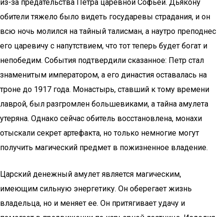
из-за предательства Петра царевной Софьей. Дьякону
обители тяжело было видеть государевы страдания, и он
всю ночь молился на тайный талисман, а наутро преподнес
его царевичу с напутствием, что тот теперь будет богат и
непобедим. События подтвердили сказанное: Петр стал
знаменитым императором, а его династия оставалась на
троне до 1917 года. Монастырь, ставший к тому времени
лаврой, был разгромлен большевиками, а тайна амулета
утеряна. Однако сейчас обитель восстановлена, монахи
отыскали секрет артефакта, но только немногие могут
получить магический предмет в пожизненное владение.
Царский денежный амулет является магическим,
имеющим сильную энергетику. Он оберегает жизнь
владельца, но и меняет ее. Он притягивает удачу и