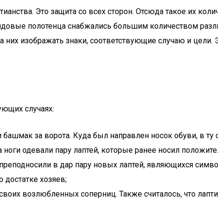
анства. Это защита со всех сторон. Отсюда такое их коли
рядовые полотенца снабжались большим количеством разли
них изображать знаки, соответствующие случаю и цели. Э
ующих случаях:
башмак за ворота. Куда был направлен носок обуви, в ту 
а ноги одевали пару лаптей, которые ранее носил положит
преподносили в дар пару новых лаптей, являющихся симво
 достатке хозяев;
оих возлюбленных соперниц. Также считалось, что лапти с