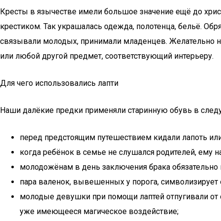
Кресты в язычестве имели большое значение ещё до христи
крестиком. Так украшалась одежда, полотенца, бельё. Об
связывали молодых, принимали младенцев. Желательно на 
или любой другой предмет, соответствующий интерьеру.
Для чего использовались лапти
Наши далёкие предки применяли старинную обувь в след
перед предстоящим путешествием кидали лапоть или 
когда ребёнок в семье не слушался родителей, ему н
молодожёнам в день заключения брака обязательно 
пара валенок, вывешенных у порога, символизирует о
молодые девушки при помощи лаптей отпугивали от св
уже имеющееся магическое воздействие;