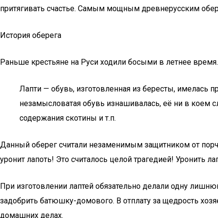
притягивать счастье. Самым мощным древнерусским обере
История оберега
Раньше крестьяне на Руси ходили босыми в летнее время.
Лапти — обувь, изготовленная из бересты, имелась пр
незамысловатая обувь изнашивалась, её ни в коем с
содержания скотины и т.п.
Данный оберег считали незаменимым защитником от порчи, с
уронит лапоть! Это считалось целой трагедией! Уронить ла
При изготовлении лаптей обязательно делали одну лишнюю
задобрить батюшку-домового. В отплату за щедрость хозяе
домашних делах.