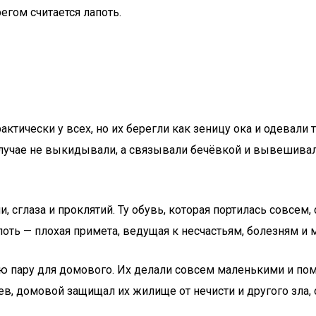
гом считается лапоть.
актически у всех, но их берегли как зеницу ока и одевали
лучае не выкидывали, а связывали бечёвкой и вывешивали
глаза и проклятий. Ту обувь, которая портилась совсем, с
поть — плохая примета, ведущая к несчастьям, болезням и м
 пару для домового. Их делали совсем маленькими и поме
в, домовой защищал их жилище от нечисти и другого зла, о