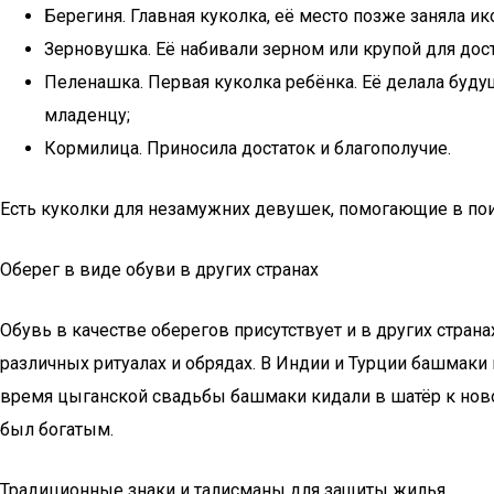
Берегиня. Главная куколка, её место позже заняла и
Зерновушка. Её набивали зерном или крупой для дост
Пеленашка. Первая куколка ребёнка. Её делала буду
младенцу;
Кормилица. Приносила достаток и благополучие.
Есть куколки для незамужних девушек, помогающие в пои
Оберег в виде обуви в других странах
Обувь в качестве оберегов присутствует и в других страна
различных ритуалах и обрядах. В Индии и Турции башмаки 
время цыганской свадьбы башмаки кидали в шатёр к ново
был богатым.
Традиционные знаки и талисманы для защиты жилья