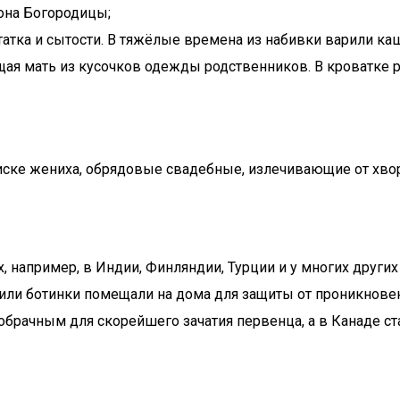
кона Богородицы;
атка и сытости. В тяжёлые времена из набивки варили каш
щая мать из кусочков одежды родственников. В кроватке 
ске жениха, обрядовые свадебные, излечивающие от хвор
х, например, в Индии, Финляндии, Турции и у многих други
или ботинки помещали на дома для защиты от проникновени
брачным для скорейшего зачатия первенца, а в Канаде ст