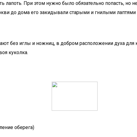
ть лапоть. При этом нужно было обязательно попасть, но н
еркви до дома его закидывали старыми и гнилыми лаптями д
ают без иглы и ножниц, в добром расположении духа для к
воя куколка.
ление оберега)