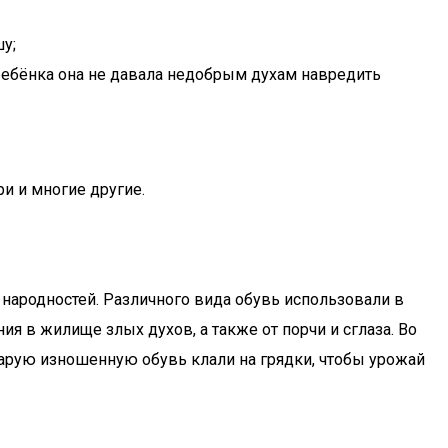
у;
ребёнка она не давала недобрым духам навредить
и и многие другие.
х народностей. Различного вида обувь использовали в
я в жилище злых духов, а также от порчи и сглаза. Во
арую изношенную обувь клали на грядки, чтобы урожай