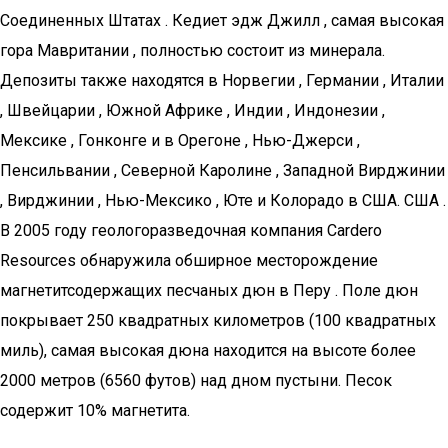
Соединенных Штатах . Кедиет эдж Джилл , самая высокая
гора Мавритании , полностью состоит из минерала.
Депозиты также находятся в Норвегии , Германии , Италии
, Швейцарии , Южной Африке , Индии , Индонезии ,
Мексике , Гонконге и в Орегоне , Нью-Джерси ,
Пенсильвании , Северной Каролине , Западной Вирджинии
, Вирджинии , Нью-Мексико , Юте и Колорадо в США. США .
В 2005 году геологоразведочная компания Cardero
Resources обнаружила обширное месторождение
магнетитсодержащих песчаных дюн в Перу . Поле дюн
покрывает 250 квадратных километров (100 квадратных
миль), самая высокая дюна находится на высоте более
2000 метров (6560 футов) над дном пустыни. Песок
содержит 10% магнетита.