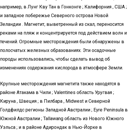
например, в Лунг Кву Тан в Гонконге ; Калифорния , США ;
и западное побережье Северного острова Новой
Зеландии . Магнетит, выветренный из скал, переносится
реками на пляж и концентрируется под действием волн и
течений. Огромные месторождения были обнаружены в
полосчатых железных образованиях. Эти осадочные
породы использовались, чтобы сделать вывод об
изменениях содержания кислорода в атмосфере Земли.
Крупные месторождения магнетита также находятся в
районе Атакама в Чили ; Valentines область Уругвая ;
Кируна , Швеция ; в Пилбара , Midwest и Северной
Голдфилдс регионы Западной Австралии ; Eyre Peninsula в
Южной Австралии ; Tallawang область из Нового Южного
Уэльса ; и в районе Адирондак в Нью-Йорке в