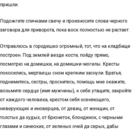
пришли.
Подожгите спичками свечу и произносите слова черного
заговора для приворота, пока воск полностью не растает:
Отправлюсь в городишко огромный, тот, что на кладбище
построен. Под землей везде кости, пойду прямо,
посмотрю на домишки, на домишки-могилы. Кресты
покосились, мертвецы сном крепким заснули. Братья,
поднимитесь, сестры, проснитесь, помощь мне окажите,
возьмите сердце (имя мужчины), к себе утащите, закройте
от каждого человека, крестом себя осеняющего,
неверующих и иноверцев, от девиц, от женщин, от
толстых да худых, от брюнеток, блондинок, с черными
глазами и синеоких, от зеленых очей да серых, дабы