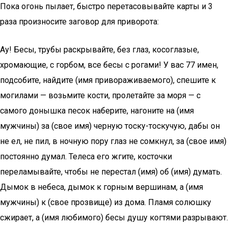
Пока огонь пылает, быстро перетасовывайте карты и 3
раза произносите заговор для приворота:
Ау! Бесы, трубы раскрывайте, без глаз, косоглазые,
хромающие, с горбом, все бесы с рогами! У вас 77 имен,
подсобите, найдите (имя привораживаемого), спешите к
могилами — возьмите кости, пролетайте за моря — с
самого донышка песок наберите, нагоните на (имя
мужчины) за (свое имя) черную тоску-тоскучую, дабы он
не ел, не пил, в ночную пору глаз не сомкнул, за (свое имя)
постоянно думал. Телеса его жгите, косточки
переламывайте, чтобы не перестал (имя) об (имя) думать.
Дымок в небеса, дымок к горным вершинам, а (имя
мужчины) к (свое прозвище) из дома. Пламя солюшку
сжирает, а (имя любимого) бесы душу когтями разрывают.