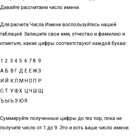
Давайте рассчитаем число имени.
Для расчета Числа Имени воспользуйтесь нашей
таблицей. Запишите свои имя, отчество и фамилию и
отметьте, какие цифры соответствуют каждой букве:
1
2
3
4
5
6
7
8
9
А
Б
В
Г
Д
Е
Е
Ж
З
И
Й
К
Л
М
Н
О
П
Р
С
Т
У
Ф
Х
Ц
Ч
Ш
Щ
Ъ
Ы
Ь
Э
Ю
Я
Суммируйте полученные цифры до тех пор, пока не
получите число от 1 до 9. Это и есть ваше число имени.