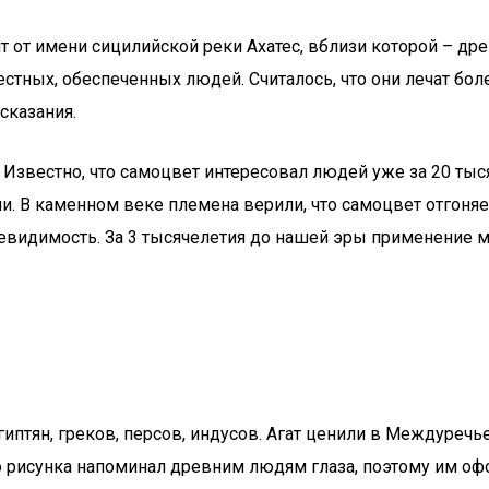
ит от имени сицилийской реки Ахатес, вблизи которой – 
тных, обеспеченных людей. Считалось, что они лечат бол
сказания.
Известно, что самоцвет интересовал людей уже за 20 тыс
 В каменном веке племена верили, что самоцвет отгоняет
невидимость. За 3 тысячелетия до нашей эры применение м
иптян, греков, персов, индусов. Агат ценили в Междуречье
 рисунка напоминал древним людям глаза, поэтому им офо