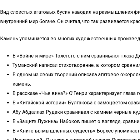
Вид слоистых агатовых бусин наводил на размышления фил
внутренний мир богаче. Он считал, что так развивается кра
Камень упоминается во многих художественных произвед
В «Войне и мире» Толстого с ним сравнивают глаза 
Туманский написал стихотворение, в котором сравн
В одном из своих творений описала агатовое ожерель
камень.
В рассказе «Чья вина?» О’Генри характеризует глаза 
В «Китайской истории» Булгакова с самоцветом срав
Абу Абдаллах Рудаки сравнивал с камнем черные ку
В «Защите Лужина» Набоков пишет о взгляде, сравн
В «Книге вымышленных существ» Борхес упоминает с