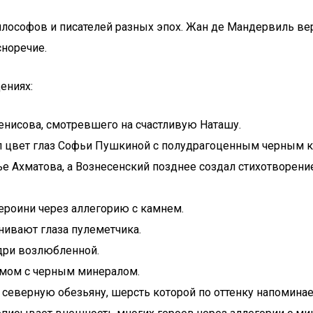
ософов и писателей разных эпох. Жан де Мандервиль верил
сноречие.
ениях:
Денисова, смотревшего на счастливую Наташу.
ил цвет глаз Софьи Пушкиной с полудрагоценным черным 
е Ахматова, а Вознесенский позднее создал стихотворение
героини через аллегорию с камнем.
нивают глаза пулеметчика.
дри возлюбленной.
имом с черным минералом.
еверную обезьяну, шерсть которой по оттенку напоминае