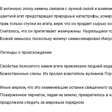
В античную эпоху камень связали с лунной силой и влияни
цветной агат предотвращал природные катастрофы, усмир
трав только ступки из агата, веря, что он придает сырью
Считалось, что он притягивает жемчужины. Ныряльщики т
Божий замысел, поскольку жемчуг символизировал Иисуса,
Легенды о происхождении
Свойства полосатого камня агата привлекали людней изда
божественные слезы. Их пролил властитель вулканов Плу
Иные верили, что это окаменевшие останки священного ор
Поверженное пернатое, падая на землю, превратилось в к
продолжила следить за мировым порядком.