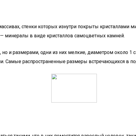
сивах, стенки которых изнутри покрыты кристаллами мин
ах — минералы в виде кристаллов самоцветных камней.
 но и размерами, одни из них мелкие, диаметром около 1 с
. Самые распространенные размеры встречающихся в поро
ться такими, что в них поместится взрослый человек, та