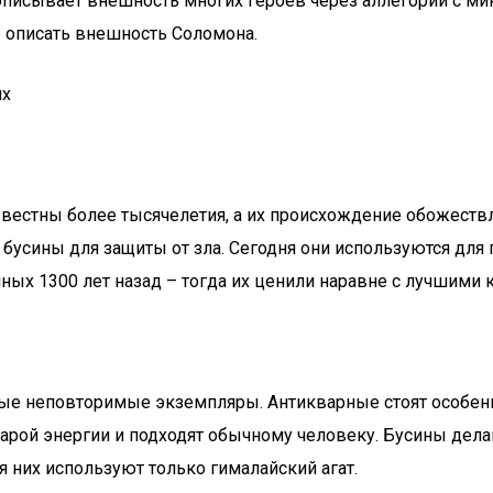
писывает внешность многих героев через аллегории с ми
б описать внешность Соломона.
ях
известны более тысячелетия, а их происхождение обожеств
бусины для защиты от зла. Сегодня они используются для 
ых 1300 лет назад – тогда их ценили наравне с лучшими ко
тые неповторимые экземпляры. Антикварные стоят особен
тарой энергии и подходят обычному человеку. Бусины дела
 них используют только гималайский агат.