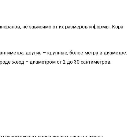
ералов, не зависимо от их размеров и формы. Кора
антиметра, другие – крупные, более метра в диаметре.
де жеод – диаметром от 2 до 30 сантиметров.
ким экземплярам присваивают личные имена.