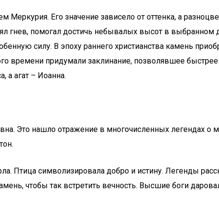
ем Меркурия. Его значение зависело от оттенка, а разноц
ял гнев, помогал достичь небывалых высот в выбранном 
 особенную силу. В эпоху раннего христианства камень при
ого времени придумали заклинание, позволявшее быстрее 
 а агат – Иоанна.
вна. Это нашло отражение в многочисленных легендах о м
тон.
ла. Птица символизировала добро и истину. Легенды расс
амень, чтобы так встретить вечность. Высшие боги даров