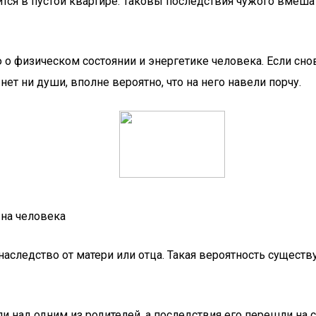
ится в пустой квартире. Таковы последствия чужого вмеша
о физическом состоянии и энергетике человека. Если сно
т ни души, вполне вероятно, что на него навели порчу.
 на человека
аследство от матери или отца. Такая вероятность существуе
 над одним из родителей, а последствия его перешли на с