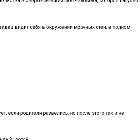
тельства в энергетический фон человека, которое пагубно
видец видит себя в окружении мрачных стен, в полном
т, если родители развелись, но после этого так и не
удьбу детей.