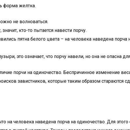
ь форма желтка.
можно не волноваться.
значит, кто-то пытается навести порчу.
вились пятна белого цвета – на человека наведена порча н
зыри, это означает, что порчу навели, но она не опасна дл
чие порчи на одиночество. Беспричинное изменение веса,
роисков завистников, которые таким образом стараются 
то на человека наведена порча на одиночество. Для этого