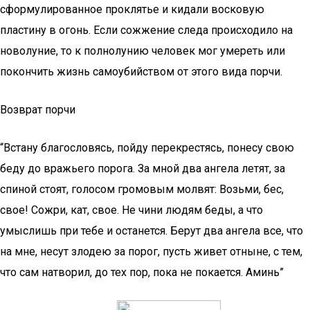
сформулированное проклятье и кидали восковую
пластину в огонь. Если сожжение следа происходило на
новолуние, то к полнолунию человек мог умереть или
покончить жизнь самоубийством от этого вида порчи.
Возврат порчи
“Встану благословясь, пойду перекрестясь, понесу свою
беду до вражьего порога. За мной два ангела летят, за
спиной стоят, голосом громовым молвят: Возьми, бес,
свое! Сожри, кат, свое. Не чини людям беды, а что
умыслишь при тебе и останется. Берут два ангела все, что
на мне, несут злодею за порог, пусть живет отныне, с тем,
что сам натворил, до тех пор, пока не покается. Аминь”