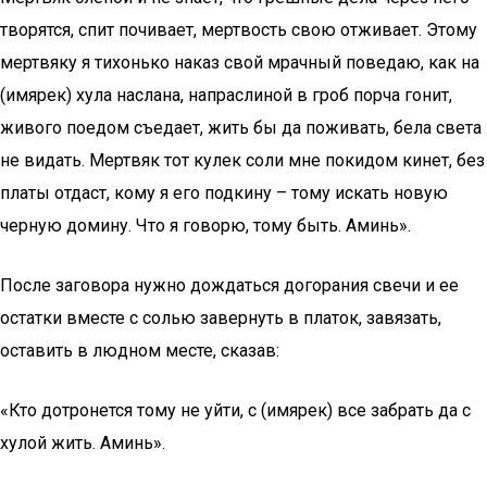
творятся, спит почивает, мертвость свою отживает. Этому
мертвяку я тихонько наказ свой мрачный поведаю, как на
(имярек) хула наслана, напраслиной в гроб порча гонит,
живого поедом съедает, жить бы да поживать, бела света
не видать. Мертвяк тот кулек соли мне покидом кинет, без
платы отдаст, кому я его подкину – тому искать новую
черную домину. Что я говорю, тому быть. Аминь».
После заговора нужно дождаться догорания свечи и ее
остатки вместе с солью завернуть в платок, завязать,
оставить в людном месте, сказав:
«Кто дотронется тому не уйти, с (имярек) все забрать да с
хулой жить. Аминь».