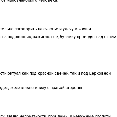
 от малознакомого человека.
тельно заговорить на счастье и удачу в жизни.
 на подоконник, зажигают её, булавку проводят над огнём
ти ритуал как под красной свечей, так и под церковной.
идел, желательно внизу с правой стороны.
получателю неприятности, проблемы и ненужные хлопоты.