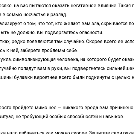
яке, на вас пытаются оказать негативное влияние. Такая 
и в семью несчастья и разлад.
изирует о том, что тот, кто желает вам зла, скрывается п
ыть не должно, вы подвергаетесь опасности.
тках, редко появляются там случайно. Скорее всего ее исп
ь к ней, заберете проблемы себе.
кукла, символизирующая человека, на которого будет оказ
случайно попадут вам в руки, вы подвергнетесь сильнейше
ашины булавки вероятнее всего были подкинуты с целью н
просто пройдете мимо нее — никакого вреда вам причинено
ритуал, не требующий особых способностей и навыков.
вки надо избавиться как можно скорее. Защитите свои рук