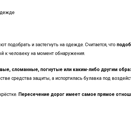
т подобрать и застегнуть на одежде. Считается, что
подоб
кой к человеку на момент обнаружения.
авые, сломанные, погнутые или каким-либо другим обр
честве средства защиты, а испортилась булавка под воздей
крёстке.
Пересечение дорог имеет самое прямое отноше