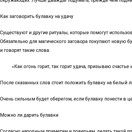
окружающих. Лучше дважды подумать, прежде чем поднима
Как заговорить булавку на удачу
Существуют и другие ритуалы, которые помогут использоват
Обязательно для магического заговора покупают новую бул
и говорят такие слова:
«Как огонь горит, так горит удача, призываю счастье 
После сказанных слов стоит положить булавку на белый ли
Очень сильным будет оберегом, если булавку понести в це
Можно ли дарить булавки
Согласно народным приметам и поверьям, делать такой по