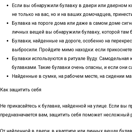
Если вы обнаружили булавку в двери или дверном кос
не только на вас, но и на ваших домочадцев, принест
Булавка на пороге дома или даже в самом доме сигнал
личных вещей вы обнаружили булавку, которой там б
Булавки, найденные на дороге, особенно на перекрес
выбросили. Пройдите мимо находки: если прикоснетес
Булавки используются в ритуале Вуду. Самодельная 
булавками. Такие булавки очень опасны, и если они 
Найденные в сумке, на рабочем месте, на сидении м
Как защитить себя
Не прикасайтесь к булавке, найденной на улице. Если вы 
предназначается вам, защитить себя поможет несложный 
От найденной в двери, в квартире или личных вещах була