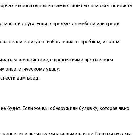
порча является одной из самых сильных и может повлиять
од маской друга. Если в предметах мебели или среди
ользовали в ритуале избавления от проблем, и затем
ываться воздействие, с проклятиями протыкается
му энергетическому удару.
анести вам вред.
 не будет. Если же вы обнаружили булавку, которая явно
и тканью или перчатками и возьмите иглу. Голыми руками