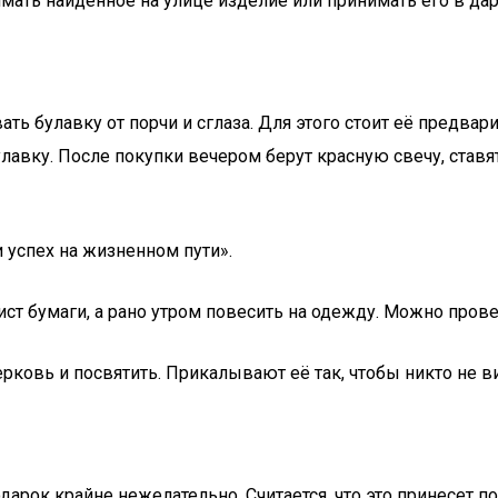
ть найденное на улице изделие или принимать его в дар
ь булавку от порчи и сглаза. Для этого стоит её предвари
авку. После покупки вечером берут красную свечу, ставят
и успех на жизненном пути».
ст бумаги, а рано утром повесить на одежду. Можно провес
рковь и посвятить. Прикалывают её так, чтобы никто не в
дарок крайне нежелательно. Считается, что это принесет 