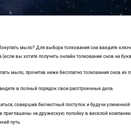
е Покупать мыло? Для выбора толкования сна введите клю
(если вы хотите получить онлайн толкование снов на букв
купать мыло, прочитав ниже бесплатно толкования снов из
риведете в полный порядок свои расстроенные дела.
аться, совершив бесчестный поступок и будучи уличенной
те приглашены на дружескую попойку в веселой компании
кий путь.