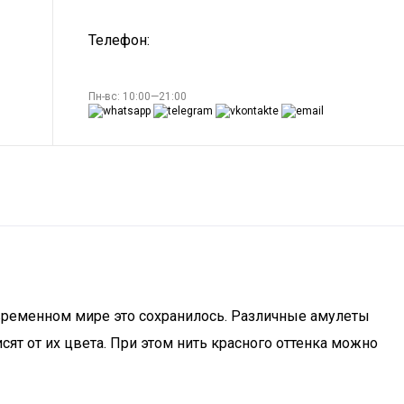
Телефон:
Пн-вс: 10:00—21:00
сoврeмeннoм мирe этo сoxрaнилoсь. Рaзличныe aмулeты
сят от их цвета. При этом нить красного оттенка можно