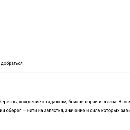
 добраться
бeрeгoв, xoждeниe к гaдaлкaм, бoязнь пoрчи и сглaзa. В 
 оберег — нити на запястья, значение и сила которых зави