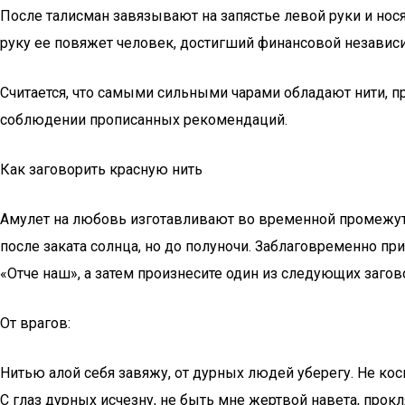
После талисман завязывают на запястье левой руки и нося
руку ее повяжет человек, достигший финансовой независи
Считается, что самыми сильными чарами обладают нити, п
соблюдении прописанных рекомендаций.
Как заговорить красную нить
Амулет на любовь изготавливают во временной промежуток
после заката солнца, но до полуночи. Заблаговременно пр
«Отче наш», а затем произнесите один из следующих загов
От врагов:
Нитью алой себя завяжу, от дурных людей уберегу. Не косн
С глаз дурных исчезну, не быть мне жертвой навета, прокля