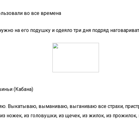
ользовали во все времена
нужно на его подушку и одеяло три дня подряд наговариват
иньи (Кабана)
няю. Выкатываю, выманиваю, выганиваю все страхи, пристр
з ножек, из головушки, из щечек, из жилок, из прожилок, и