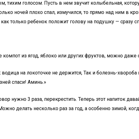
ым, тихим голосом. Пусть в нем звучит колыбельная, кото
лько ночей плохо спал, измучился, то прямо над ним в кро
ак только ребенок положит голову на подушку — сразу спа
е компот из ягод, яблоко или других фруктов, можно даже с
к водица на локоточке не держится, Так и болезнь-хвороба
зней спаси! Аминь.»
ор нужно 3 раза, перекрестить. Теперь этот напиток давай
 Можно делать несколько раз за год, а особенно зимой, к