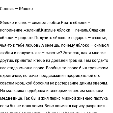
Сонник — Яблоко
Яблоко в снах — символ любви.Рвать яблоки —
исполнение желаний.Кислые яблоки — печаль.Сладкие
яблоки — радость.Получить яблоко в подарок — счастье,
чья-то к тебе любовь.А знаешь, почему яблоко — символ
любви и получить его— счастье? Этот сон, как и многие
другие, прилетел к тебе из древней греции. Там когда-то
пас стада юноша парис. Вообще-то парис был троянским
царевичем, но из-за предсказания прорицателей его
совсем крошкой бросили на растерзание диким зверям.
Но мальчика подобрала и выкормила своим молоком
медведица. Так бы и жил парис мирной жизнью пастуха,
если бы не воля зевса. Зевс повелел парису разрешить