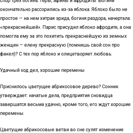
спор трех богинь: геры, афины и афродиты. Богини
окончательно рассорились из-за яблока. Яблоко было не
простое — на нем хитрая эрида, богиня раздора, начертала:
«прекраснейшей». Парис присудил яблоко афродите, а она
помогла ему за это похитить прекраснейшую из земных
женщин — елену прекрасную (помнишь свой сон про
факел)? С тех пор яблоко и олицетворяет любовь.
Удачный ход дел, хорошие перемены
Приснилось цветущее абрикосовое дерево? Сонник
утверждает: начатые дела, предприятия сновидца
завершатся весьма удачно, кроме того, его ждут хорошие
перемены.
Цветущие абрикосовые ветви во сне сулят изменение