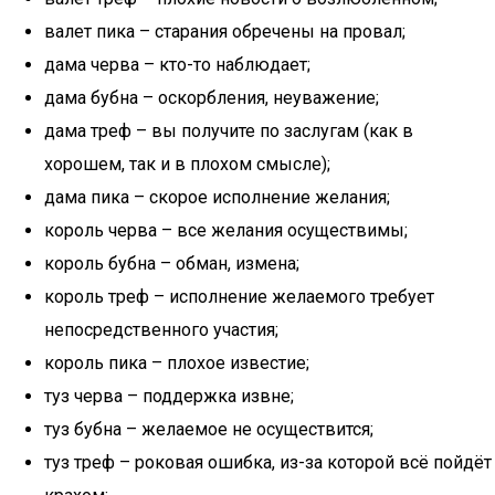
валет пика – старания обречены на провал;
дама черва – кто-то наблюдает;
дама бубна – оскорбления, неуважение;
дама треф – вы получите по заслугам (как в
хорошем, так и в плохом смысле);
дама пика – скорое исполнение желания;
король черва – все желания осуществимы;
король бубна – обман, измена;
король треф – исполнение желаемого требует
непосредственного участия;
король пика – плохое известие;
туз черва – поддержка извне;
туз бубна – желаемое не осуществится;
туз треф – роковая ошибка, из-за которой всё пойдёт