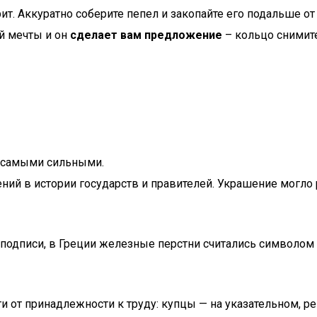
т. Аккуратно соберите пепел и закопайте его подальше от
ей мечты и он
сделает вам предложение
– кольцо снимите
мыми сильными.​​​​​
 в истории государств и правителей. Украшение могло рас
одписи, в Греции железные перстни считались символом ч
и от принадлежности к труду: купцы — на указательном, р