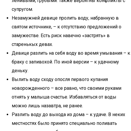
ленивыми, грубыми. Также вероятны конфликты с
супругом.
Незамужней девице пролить воду, набранную в
святом источнике, – к отсутствию предложений о
замужестве. Есть риск навечно «застрять» в
старенькых девах.
Девице разлить на себя воду во время умывания – к
браку с запивохой. По иной версии – к удачному
деньку.
Вылить воду сходу опосля первого купания
новорожденного – все равно, что своими руками
отнять у малыша счастье. Избавляться от воды
можно лишь назавтра, не ранее.
Разлить воду до выхода из дома – к удаче. В неких
местностях было принято специально поливать