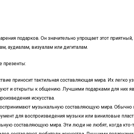
т дарения подарков. Он значительно упрощает этот приятны
ам, аудиалам, визуалам или дигиталам.
е презенты:
ие приносит тактильная составляющая мира. Их легко узна
руют и открыты к общению. Лучшими подарками для них яв
произведения искусства.
 воспринимают музыкальную составляющую мира. Обычно к
трумент для воспроизведения музыки или виниловые пласт
ьную составляющую мира. Эти люди не любят, когда кто-т
алов составляют любители искусства. Лучшими подарками 