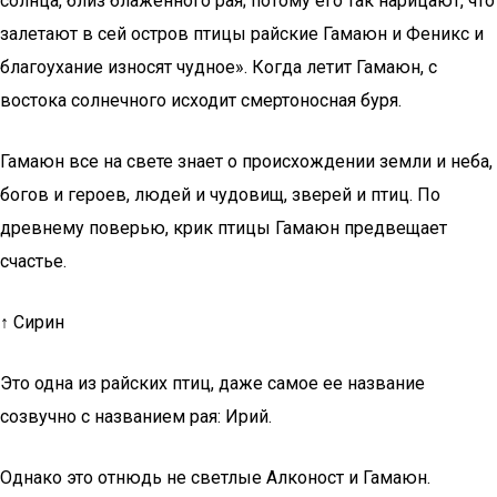
солнца, близ блаженного рая; потому его так нарицают, что
залетают в сей остров птицы райские Гамаюн и Феникс и
благоухание износят чудное». Когда летит Гамаюн, с
востока солнечного исходит смертоносная буря.
Гамаюн все на свете знает о происхождении земли и неба,
богов и героев, людей и чудовищ, зверей и птиц. По
древнему поверью, крик птицы Гамаюн предвещает
счастье.
↑ Сирин
Это одна из райских птиц, даже самое ее название
созвучно с названием рая: Ирий.
Однако это отнюдь не светлые Алконост и Гамаюн.