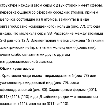
структуре каждый атом серы с двух сторон имеет сферы,
пересекающиеся со сферами соседних атомов, причем
цепочки, состоящие из 8 атомов, замкнуты в виде
зигзагообразно «сморщенного» кольца (рис. 77). Отсюда
видно, что молекула серы S8. Расстояние между атомами
S-S равно 2,12 Å. Элементарная ячейка сложена 16 такими
электрически нейтральными молекулами (кольцами),
очень слабо связанными друг с другом
вандерваальсовской связью.
Облик кристаллов
. Кристаллы чаще имеют пирамидальный (рис. 78) или
усеченнопирамидальный вид (рис. 79), реже
сфеноэдрический (рис. 80). Характерные формы: {001},
{011}, {111}, {113} и др. Двойники редки — с плоскостью
срастания (111), иногда по (011) и (110).