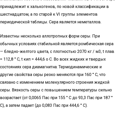
принадлежит к халькогенов, по новой классификации в
шестнадцатом, а по старой к VI группы элементов
периодической таблицы. Сера является неметаллов.
Известны несколько аллотропных форм серы. При
обычных условиях стабильной является ромбическая сера
— бледно-желтого цвета, с плотностью 2070 кг / м3, t плав
= 112,8 ° С, t кип = 444,6 о С. Во всех жидких и твердых
состояниях сера диамагнитна. Термодинамические и
другие свойства серы резко меняются при 160 ° C, что
связано с изменением молекулярного строения жидкой
серы. Вязкость серы с повышением температуры сильно
возрастает (от 0,0065 Пас при 155 ° C до 93,3 Пас при 187 °
C), а затем падает (до 0,083 Пас при 444,6 ° C).