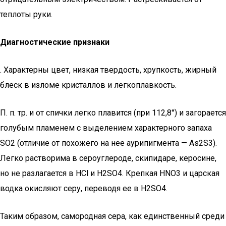
теплоты руки.
Диагностические признаки
. Характерны цвет, низкая твердость, хрупкость, жирный
блеск в изломе кристаллов и легкоплавкость.
П. п. тр. и от спички легко плавится (при 112,8°) и загорается
голубым пламенем с выделением характерного запаха
SO2 (отличие от похожего на нее аурипигмента — As2S3).
Легко растворима в сероуглероде, скипидаре, керосине,
но не разлагается в НСl и H2SO4. Крепкая HNO3 и царская
водка окисляют серу, переводя ее в H2SO4.
Таким образом, самородная сера, как единственный среди