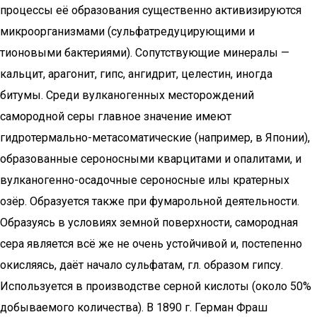
процессы её образования существенно активизируются
микроорганизмами (сульфатредуцирующими и
тионовыми бактериями). Сопутствующие минералы —
кальцит, арагонит, гипс, ангидрит, целестин, иногда
битумы. Среди вулканогенных месторождений
самородной серы главное значение имеют
гидротермально-метасоматические (например, в Японии),
образованные сероносными кварцитами и опалитами, и
вулканогенно-осадочные сероносные илы кратерных
озёр. Образуется также при фумарольной деятельности.
Образуясь в условиях земной поверхности, самородная
сера является всё же не очень устойчивой и, постепенно
окисляясь, даёт начало сульфатам, гл. образом гипсу.
Используется в производстве серной кислоты (около 50%
добываемого количества). В 1890 г. Герман Фраш