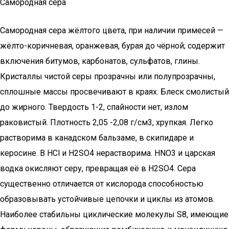
Самородная сера
Самородная сера жёлтого цвета, при наличии примесей —
жёлто-коричневая, оранжевая, бурая до чёрной; содержит
включения битумов, карбонатов, сульфатов, глины.
Кристаллы чистой серы прозрачны или полупрозрачны,
сплошные массы просвечивают в краях. Блеск смолистый
до жирного. Твердость 1-2, спайности нет, излом
раковистый. Плотность 2,05 -2,08 г/см3, хрупкая. Легко
растворима в канадском бальзаме, в скипидаре и
керосине. В HCl и H2SO4 нерастворима. HNO3 и царская
водка окисляют серу, превращая её в H2SO4. Сера
существенно отличается от кислорода способностью
образовывать устойчивые цепочки и циклы из атомов.
Наиболее стабильны циклические молекулы S8, имеющие