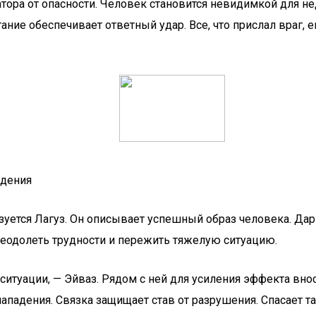
атора от опасности. Человек становится невидимкой для н
тание обеспечивает ответный удар. Все, что прислал враг, 
едения
ьзуется Лагуз. Он описывает успешный образ человека. Дар
реодолеть трудности и пережить тяжелую ситуацию.
итуации, — Эйваз. Рядом с ней для усиления эффекта вно
ападения. Связка защищает став от разрушения. Спасает т