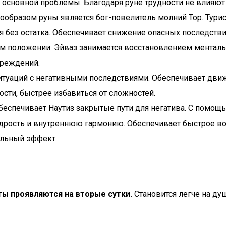
сновной проблемы. Благодаря руне трудности не влияют 
ообразом руны является бог-повелитель молний Тор. Турис
ся без остатка. Обеспечивает снижение опасных последстви
 положении. Эйваз занимается восстановлением ментальног
вреждений.
ситуаций с негативными последствиями. Обеспечивает движ
сти, быстрее избавиться от сложностей.
Обеспечивает Наутиз закрытые пути для негатива. С помощ
удрость и внутреннюю гармонию. Обеспечивает быстрое вос
ельный эффект.
ты проявляются на вторые сутки.
Становится легче на ду