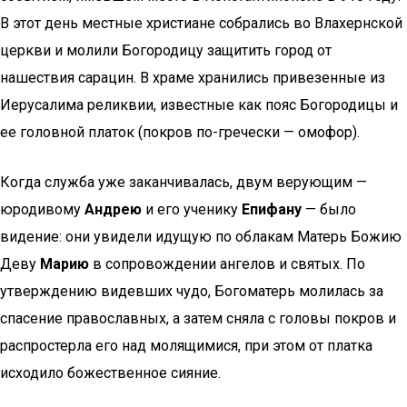
В этот день местные христиане собрались во Влахернской
церкви и молили Богородицу защитить город от
нашествия сарацин. В храме хранились привезенные из
Иерусалима реликвии, известные как пояс Богородицы и
ее головной платок (покров по-гречески — омофор).
Когда служба уже заканчивалась, двум верующим —
юродивому
Андрею
и его ученику
Епифану
— было
видение: они увидели идущую по облакам Матерь Божию
Деву
Марию
в сопровождении ангелов и святых. По
утверждению видевших чудо, Богоматерь молилась за
спасение православных, а затем сняла с головы покров и
распростерла его над молящимися, при этом от платка
исходило божественное сияние.