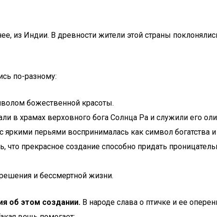
ее, из Индии. В древности жители этой страны поклонялис
ись по-разному:
имволом божественной красоты.
ли в храмах верховного бога Солнца Ра и служили его ол
с яркими перьями воспринималась как символ богатства и
ь, что прекрасное создание способно придать проницател
решения и бессмертной жизни.
я об этом создании.
В народе слава о птичке и ее оперен
Такая вещь помогает: