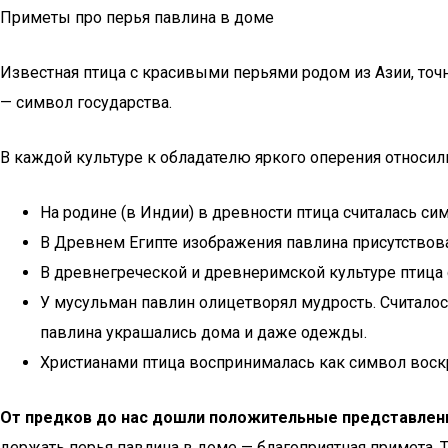
Приметы про перья павлина в доме
Известная птица с красивыми перьями родом из Азии, точн
— символ государства.
В каждой культуре к обладателю яркого оперения относил
На родине (в Индии) в древности птица считалась с
В Древнем Египте изображения павлина присутствова
В древнегреческой и древнеримской культуре птица 
У мусульман павлин олицетворял мудрость. Считалос
павлина украшались дома и даже одежды.
Христианами птица воспринималась как символ воск
От предков до нас дошли положительные представлени
держать перья павлина в доме — благоприятная примета. 