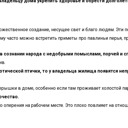
владельцу дома укрепить здоровье и обрести долголет
ожественное создание, несущее свет и благо людям. Эти 
му часто можно встретить приметы про павлиньи перья, п
в сознании народа с недобрыми помыслами, порчей и с
ив.
зотической птички, то у владельца жилища появятся не
перышки в доме, особенно если там проживает холостой п
очество.
о оперения на рабочем месте. Это плохо повлияет на отн