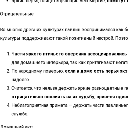
Яркие перья, олицетворяющие бессмертие,
помогут 
Отрицательные
Во многих древних культурах павлин воспринимался как б
культуры поддерживают такой позитивный настрой. Поэто
Части яркого птичьего оперения ассоциировались 
для домашнего интерьера, так как притягивают негат
По народному поверью,
если в доме есть перья эк
надолго.
Считается, что нельзя держать яркие разноцветные 
отрицательно повлиять на их судьбу, принеся один
Неблагоприятная примета — держать части павлиньег
службе.
Домашний уют