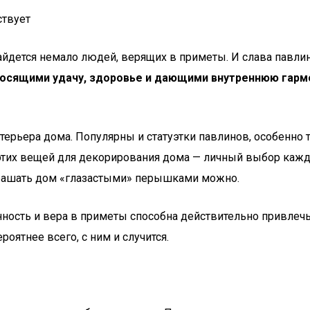
ствует
айдется немало людей, верящих в приметы. И слава павли
носящими удачу, здоровье и дающими внутреннюю гарм
ерьера дома. Популярны и статуэтки павлинов, особенно т
тих вещей для декорирования дома — личный выбор каждог
крашать дом «глазастыми» перышками можно.
енность и вера в приметы способна действительно привлеч
роятнее всего, с ним и случится.