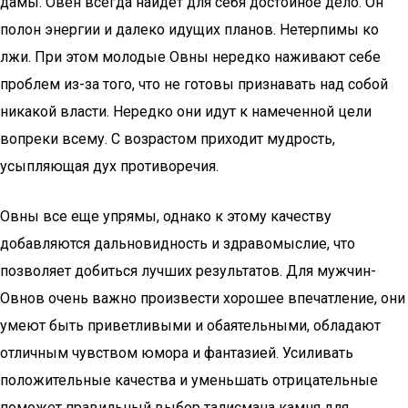
дамы. Овен всегда найдет для себя достойное дело. Он
полон энергии и далеко идущих планов. Нетерпимы ко
лжи. При этом молодые Овны нередко наживают себе
проблем из-за того, что не готовы признавать над собой
никакой власти. Нередко они идут к намеченной цели
вопреки всему. С возрастом приходит мудрость,
усыпляющая дух противоречия.
Овны все еще упрямы, однако к этому качеству
добавляются дальновидность и здравомыслие, что
позволяет добиться лучших результатов. Для мужчин-
Овнов очень важно произвести хорошее впечатление, они
умеют быть приветливыми и обаятельными, обладают
отличным чувством юмора и фантазией. Усиливать
положительные качества и уменьшать отрицательные
поможет правильный выбор талисмана камня для