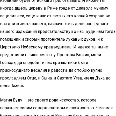
избавлен будет от всякаго прилога злаго. И якоже ты
иногда дщерь цареву в Риме граде от диавола мучиму
исцелил еси, сице и нас от лютых его козней сохрани во
вся дни живота нашего, наипаче же в день последняго
нашего издыхания предстательствуй о нас. Буди нам тогда
помощник и скорый прогонитель лукавых духов, и к
Царствию Небесному предводитель. И идеже ты ныне
предстоиши с лики святых у Престола Божия, моли
Господа, да сподобит и нас причастники быти
присносущнаго веселия и радости, да с тобою купно
прославляем Отца, и Сына, и Святаго Утешителя Духа во
веки. Аминь.
Магия Вуду — это своего рода искусство, которое
поражает своим совершенством и сложностью. Человек
близко связанный с магией Вуду как бы одновременно