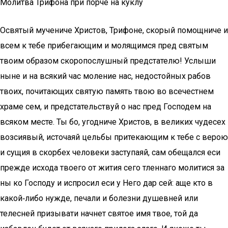
Молитва Трифона при порче на куклу
Освятый мучениче Христов, Трифоне, скорый помощниче и
всем к тебе прибегающим и молящимся пред святым
твоим образом скоропослушный предстателю! Услыши
ныне и на всякий час моление нас, недостойных рабов
твоих, почитающих святую память твою во всечестнем
храме сем, и предстательствуй о нас пред Господем на
всяком месте. Ты бо, угодниче Христов, в великих чудесех
возсиявый, источаяй цельбы притекающим к тебе с верою
и сущия в скорбех человеки заступаяй, сам обещался еси
прежде исхода твоего от жития сего тленнаго молитися за
ны ко Господу и испросил еси у Него дар сей: аще кто в
какой‑либо нужде, печали и болезни душевней или
телесней призывати начнет святое имя твое, той да