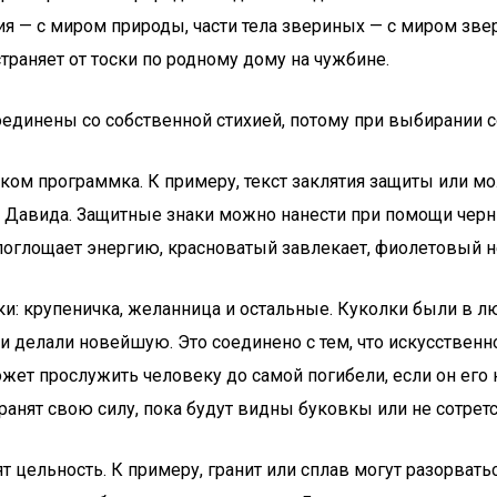
ния — с миром природы, части тела звериных — с миром з
страняет от тоски по родному дому на чужбине.
динены со собственной стихией, потому при выбирании со
ком программка. К примеру, текст заклятия защиты или мо
а Давида. Защитные знаки можно нанести при помощи черн
поглощает энергию, красноватый завлекает, фиолетовый н
и: крупеничка, желанница и остальные. Куколки были в 
 и делали новейшую. Это соединено с тем, что искусственн
жет прослужить человеку до самой погибели, если он его н
анят свою силу, пока будут видны буковкы или не сотрет
 цельность. К примеру, гранит или сплав могут разорваться