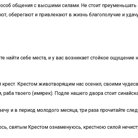
способ общения с высшими силами. Не стоит преуменьшать
т, оберегают и привлекают в жизнь благополучие и удачу. 
е найти себе места, и у вас возникает стойкое ощущение н
крест. Крестом животворящим нас осенил, своими чудесами
ди, раба твоего (имярек). Подле нашего двора стоит синайс
чу и в период молодого месяца, три раза прочитайте сле
ь, святым Крестом ознаменуюсь, крестною силой нечисту