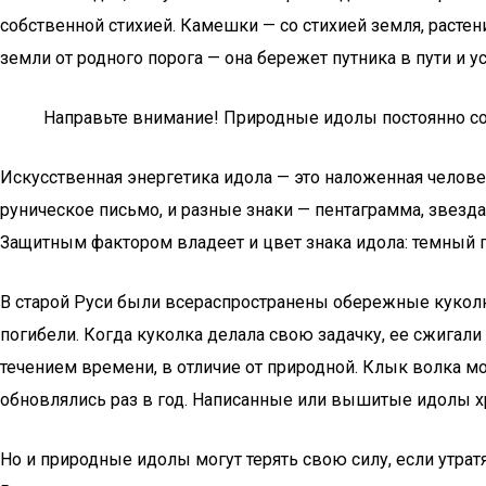
собственной стихией. Камешки — со стихией земля, расте
земли от родного порога — она бережет путника в пути и у
Направьте внимание! Природные идолы постоянно сое
Искусственная энергетика идола — это наложенная челове
руническое письмо, и разные знаки — пентаграмма, звезд
Защитным фактором владеет и цвет знака идола: темный 
В старой Руси были всераспространены обережные куколк
погибели. Когда куколка делала свою задачку, ее сжигали
течением времени, в отличие от природной. Клык волка мо
обновлялись раз в год. Написанные или вышитые идолы хр
Но и природные идолы могут терять свою силу, если утратят