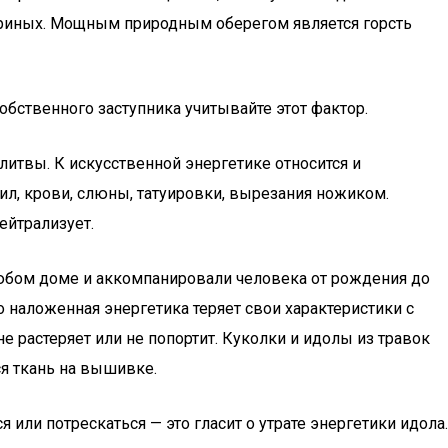
вериных. Мощным природным оберегом является горсть
бственного заступника учитывайте этот фактор.
литвы. К искусственной энергетике относится и
ил, крови, слюны, татуировки, вырезания ножиком.
ейтрализует.
любом доме и аккомпанировали человека от рождения до
о наложенная энергетика теряет свои характеристики с
е растеряет или не попортит. Куколки и идолы из травок
ся ткань на вышивке.
 или потрескаться — это гласит о утрате энергетики идола.