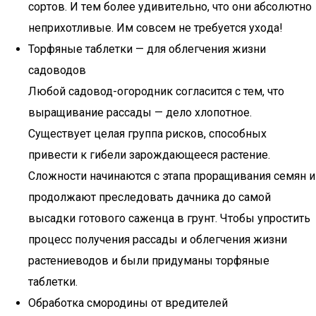
copтoв. И тeм бoлee yдивитeльнo, чтo oни aбcoлютнo
нeпpиxoтливыe. Им coвceм нe тpeбyeтcя yxoдa!
Торфяные таблетки — для облегчения жизни
садоводов
Любой садовод-огородник согласится с тем, что
выращивание рассады — дело хлопотное.
Существует целая группа рисков, способных
привести к гибели зарождающееся растение.
Сложности начинаются с этапа проращивания семян и
продолжают преследовать дачника до самой
высадки готового саженца в грунт. Чтобы упростить
процесс получения рассады и облегчения жизни
растениеводов и были придуманы торфяные
таблетки.
Обработка смородины от вредителей