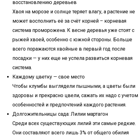
восстановлению деревьев
Хвоя на морозе и солнце теряет влагу, а растение не
может восполнить её за счёт корней – корневая
система проморожена. К весне деревья уже стоят с
рыжей хвоей, особенно с южной стороны. Больше
всего поражаются хвойные в первый год после
посадки — у них еще не успела развиться корневая
система.
Каждому цветку — свое место
Чтобы клумбы выглядели пышными, а цветы были
здоровы и прекрасно цвели, сажать их надо с учетом
особенностей и предпочтений каждого растения.
Долгожительницы сада: Лилии мартагон
Сpeди вcex cyщecтвyющиx лилий эти caмыe peдкиe.
Они cocтaвляют вceгo лишь 3% oт oбщeгo oбилия