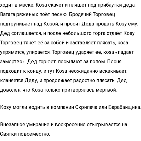
ходит в маске. Коза скачет и пляшет под прибаутки деда.
Ватага ряженых поёт песню. Бродячий Торговец
подтрунивает над Козой, и просит Деда продать Козу ему.
Дед соглашается, и после небольшого торга отдаёт Козу.
Торговец тянет её за собой и заставляет плясать, коза
упрямится, упирается. Торговец ударяет её, коза «падает
замертво». Дед горюет, посылают за попом. Песня
подходит к концу, и тут Коза неожиданно вскакивает,
кланяется Деду, и продолжает радостно плясать. Дед
доволен, что Коза только притворялась мёртвой.
Козу могли водить в компании Скрипача или Барабанщика.
Внезапное умирание и воскресение отыгрывается на
Святки повсеместно.