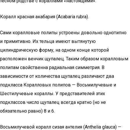
тесном родстве с кораллами «настоящими».
Коралл красная акабария (Acabaria rubra).
Сами коралловые полипы устроены довольно однотипно
и примитивно. Их тельца имеют вытянутую
цилиндрическую форму, на одном конце которой
расположен венчик щупалец. Таким образом коралловым
полипам свойственна радиальная симметрия. В
зависимости от количества щупалец различают два
подкласса Коралловых полипов — Восьмилучевые и
Шестилучевые кораллы. У представителей этих
подклассов число щупалец всегда кратно (но не
обязательно равно) 8 и 6.
Восьмилучевой коралл сизая антелия (Anthelia glauca) —