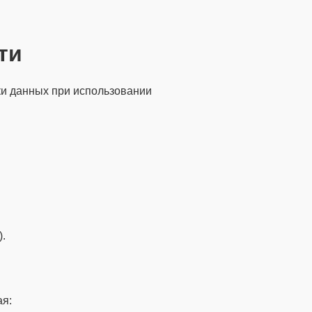
ти
ки данных при использовании
.
ая: